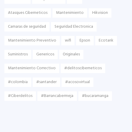
Atasques Ciberneticos
Mantenimiento
Hikvision
Camaras de seguridad
Seguridad Electronica
Mantenimiento Preventivo
wifi
Epson
Ecotank
Suministros
Genericos
Originales
Mantenimiento Correctivo
#delitosciberneticos
#colombia
#santander
#acosovirtual
#Ciberdelitos
#Barrancabermeja
#bucaramanga