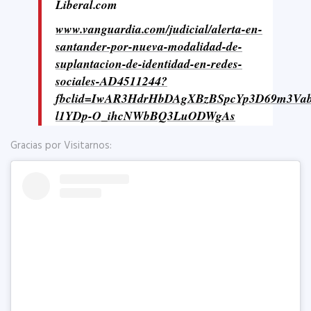
Liberal.com
www.vanguardia.com/judicial/alerta-en-
santander-por-nueva-modalidad-de-
suplantacion-de-identidad-en-redes-
sociales-AD4511244?
fbclid=IwAR3HdrHbDAgXBzBSpcYp3D69m3Va
l1YDp-O_ihcNWbBQ3LuODWgAs
Gracias por Visitarnos: