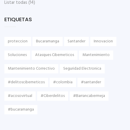
Listar todas
(14)
ETIQUETAS
proteccion
Bucaramanga
Santander
Innovacion
Soluciones
Atasques Ciberneticos
Mantenimiento
Mantenimiento Correctivo
Seguridad Electronica
#delitosciberneticos
#colombia
#santander
#acosovirtual
#Ciberdelitos
#Barrancabermeja
#bucaramanga