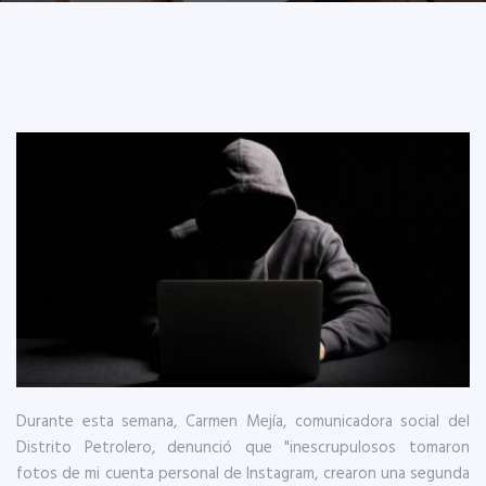
Durante esta semana, Carmen Mejía, comunicadora social del
Distrito Petrolero, denunció que "inescrupulosos tomaron
fotos de mi cuenta personal de Instagram, crearon una segunda