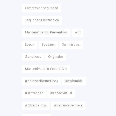
Camaras de seguridad
Seguridad Electronica
Mantenimiento Preventivo
wifi
Epson
Ecotank
Suministros
Genericos
Originales
Mantenimiento Correctivo
#delitosciberneticos
#colombia
#santander
#acosovirtual
#Ciberdelitos
#Barrancabermeja