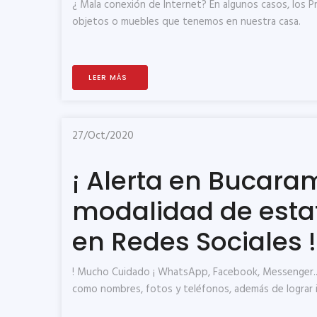
¿ Mala conexión de Internet? En algunos casos, los
objetos o muebles que tenemos en nuestra casa.
LEER MÁS
27/Oct/2020
¡ Alerta en Bucar
modalidad de estaf
en Redes Sociales !
! Mucho Cuidado ¡ WhatsApp, Facebook, Messenger... 
como nombres, fotos y teléfonos, además de lograr in