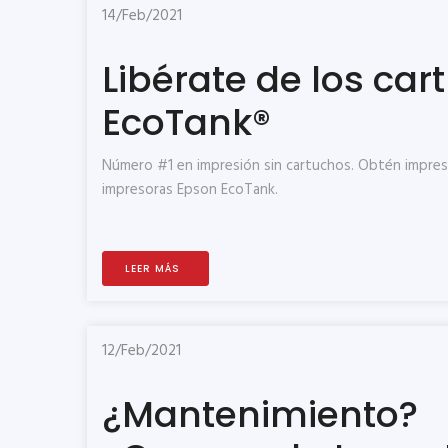
14/Feb/2021
Libérate de los ca
EcoTank®
Número #1 en impresión sin cartuchos. Obtén impres
impresoras Epson EcoTank.
LEER MÁS
12/Feb/2021
¿Mantenimiento?