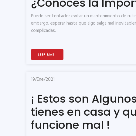
¿Conoces la Impor
Puede ser tentador evitar un mantenimiento de ruti
embargo, esperar hasta que algo salga mal inevitab
complicadas.
LEER MÁS
19/Ene/2021
¡ Estos son Algunos
tienes en casa y q
funcione mal !