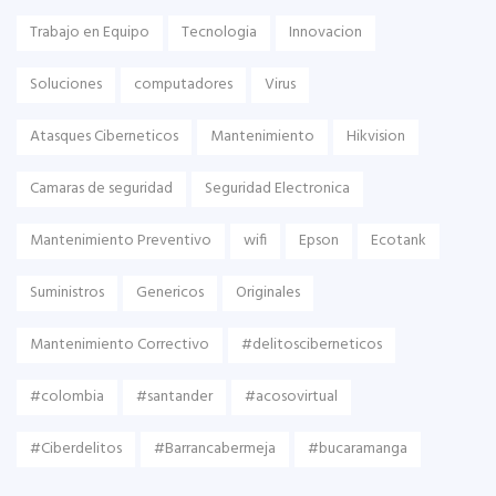
Trabajo en Equipo
Tecnologia
Innovacion
Soluciones
computadores
Virus
Atasques Ciberneticos
Mantenimiento
Hikvision
Camaras de seguridad
Seguridad Electronica
Mantenimiento Preventivo
wifi
Epson
Ecotank
Suministros
Genericos
Originales
Mantenimiento Correctivo
#delitosciberneticos
#colombia
#santander
#acosovirtual
#Ciberdelitos
#Barrancabermeja
#bucaramanga